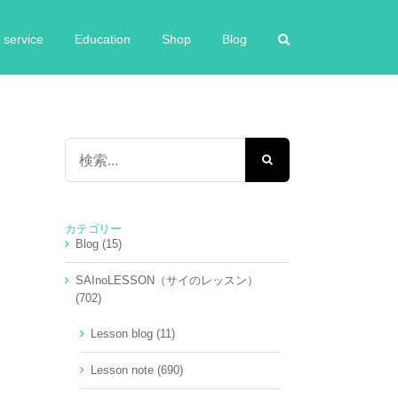
service
Education
Shop
Blog
検
索
…
カテゴリー
Blog (15)
SAInoLESSON（サイのレッスン）
(702)
Lesson blog (11)
Lesson note (690)