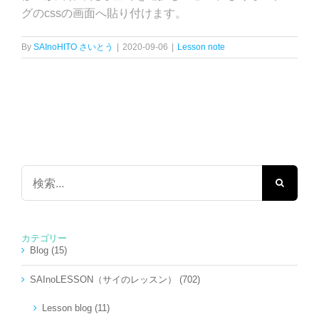
グのcssの画面へ貼り付けます。
By
SAInoHITO さいとう
|
2020-09-06
|
Lesson note
検
索
…
カテゴリー
Blog (15)
SAInoLESSON（サイのレッスン） (702)
Lesson blog (11)