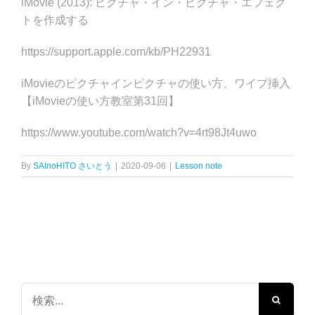
iMovie (2013): ピクチャ・イン・ピクチャ・エフェク
トを作成する
https://support.apple.com/kb/PH22931
iMovieのピクチャインピクチャの使い方、ワイプ挿入
【iMovieの使い方教室第31回】
https://www.youtube.com/watch?v=4rt98Jt4uwo
By
SAInoHITO さいとう
|
2020-09-06
|
Lesson note
検
索