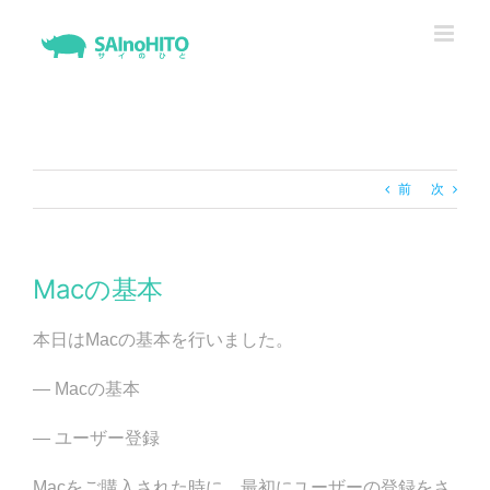
Skip
to
content
前
次
Macの基本
本日はMacの基本を行いました。
— Macの基本
— ユーザー登録
Macをご購入された時に、最初にユーザーの登録をさ