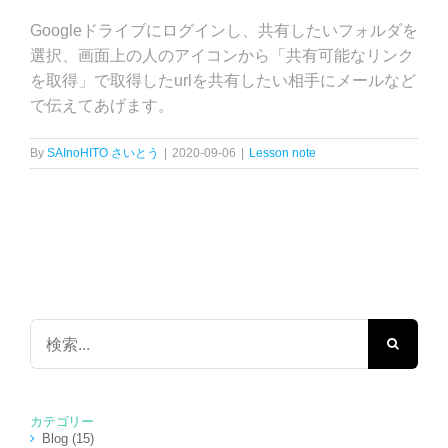
Googleドライブにログインし、共有したいフォルダを
選択、画面上の人のアイコンから「共有可能なリンク
を取得」で取得したurlを共有したい相手にメールなど
で伝えてあげます。
By
SAInoHITO さいとう
|
2020-09-06
|
Lesson note
検
索
…
カテゴリー
Blog (15)