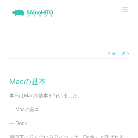
Skip
to
content
前
次
Macの基本
本日はMacの基本を行いました。
— Macの基本
— Dock
画面下に並んでいるアイコンは「Dock」と呼ばれる