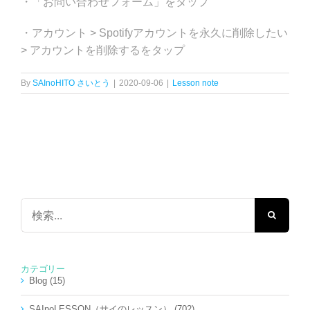
・「お問い合わせフォーム」をタップ
・アカウント > Spotifyアカウントを永久に削除したい
> アカウントを削除するをタップ
By
SAInoHITO さいとう
|
2020-09-06
|
Lesson note
検
索
…
カテゴリー
Blog (15)
SAInoLESSON（サイのレッスン） (702)