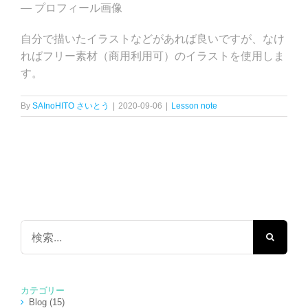
— プロフィール画像
自分で描いたイラストなどがあれば良いですが、なけ
ればフリー素材（商用利用可）のイラストを使用しま
す。
By
SAInoHITO さいとう
|
2020-09-06
|
Lesson note
検
索
…
カテゴリー
Blog (15)