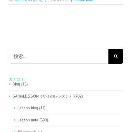
By
SAInoHITO さいとう
|
2020-09-06
|
Lesson note
検
索
…
カテゴリー
Blog (15)
SAInoLESSON（サイのレッスン） (702)
Lesson blog (11)
Lesson note (690)