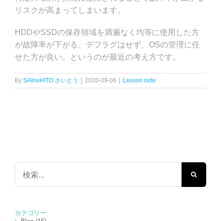
リスクが高まってしまいます。
HDDやSSDの保存領域を満遍なく均等に使用した方
が故障率が下がる。デフラグはせず、OSの管理に任
せた方が良い。というのが最近の考え方です。
By
SAInoHITO さいとう
|
2020-09-06
|
Lesson note
検
索
…
カテゴリー