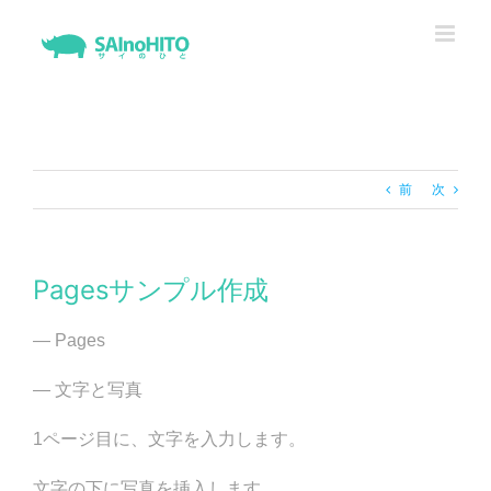
Skip
to
content
前
次
Pagesサンプル作成
— Pages
— 文字と写真
1ページ目に、文字を入力します。
文字の下に写真を挿入します。