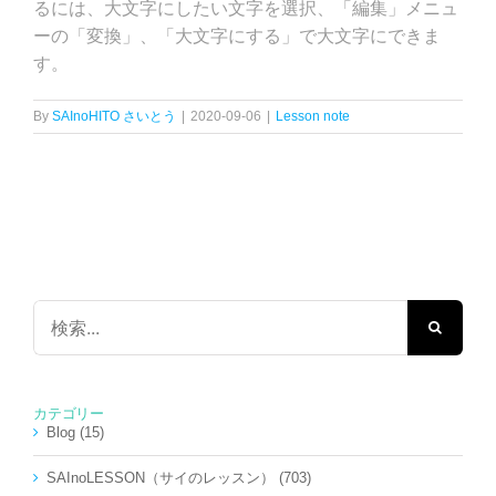
るには、大文字にしたい文字を選択、「編集」メニュ
ーの「変換」、「大文字にする」で大文字にできま
す。
By
SAInoHITO さいとう
|
2020-09-06
|
Lesson note
検
索
…
カテゴリー
Blog (15)
SAInoLESSON（サイのレッスン） (703)