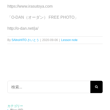
https://www.irasutoya.com
「O-DAN（オーダン） FREE PHOTO」
http://o-dan.net/ja/
By
SAInoHITO さいとう
|
2020-09-06
|
Lesson note
検
索
…
カテゴリー