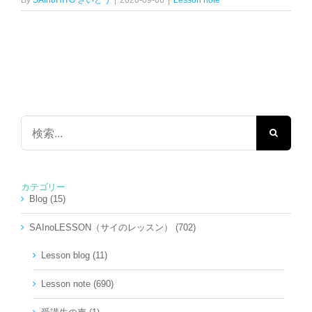
By
SAInoHITO さいとう
|
2020-09-06
|
Lesson note
検
索
…
カテゴリー
Blog (15)
SAInoLESSON（サイのレッスン） (702)
Lesson blog (11)
Lesson note (690)