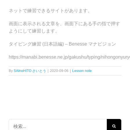
ネットで練習できるサイトがあります。
画面に表示される文章を、画面下にある手の指で押す
ようにして練習します。
タイピング練習 (日本語編) – Benesse マナビジョン
https://manabi.benesse.ne.jp/gakushu/typing/nihongonyury
By
SAInoHITO さいとう
|
2020-09-06
|
Lesson note
検
索