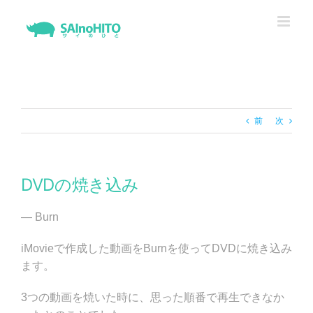
Skip
to
content
前
次
DVDの焼き込み
— Burn
iMovieで作成した動画をBurnを使ってDVDに焼き込み
ます。
3つの動画を焼いた時に、思った順番で再生できなか