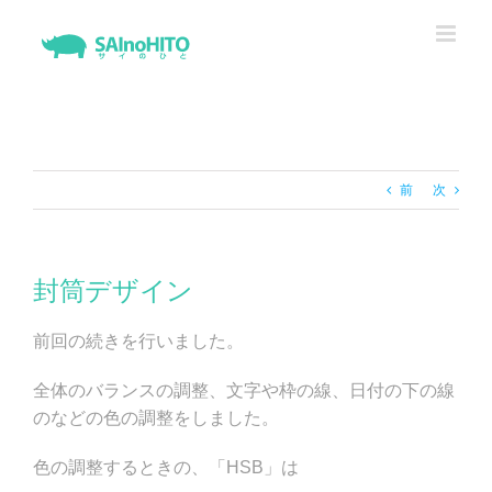
Skip
to
content
前
次
封筒デザイン
前回の続きを行いました。
全体のバランスの調整、文字や枠の線、日付の下の線
のなどの色の調整をしました。
色の調整するときの、「HSB」は