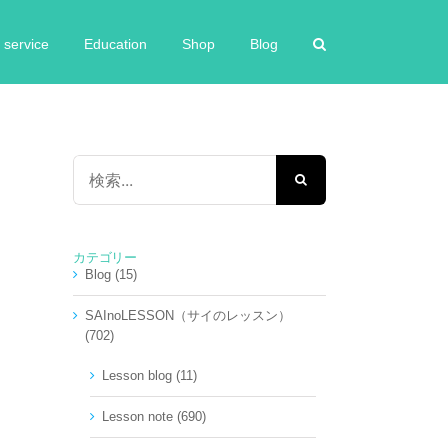
service
Education
Shop
Blog
検
索
…
カテゴリー
Blog (15)
SAInoLESSON（サイのレッスン）
(702)
Lesson blog (11)
Lesson note (690)