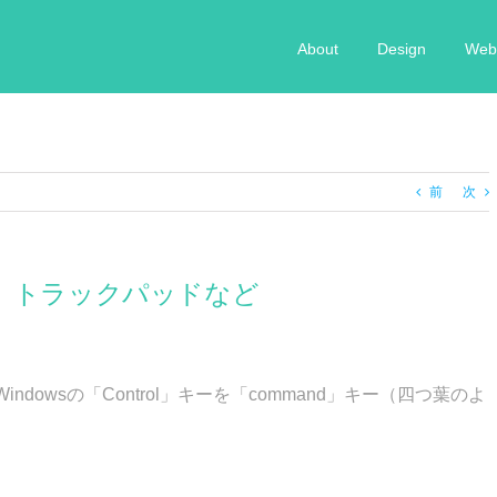
About
Design
Web 
前
次
ト、トラックパッドなど
owsの「Control」キーを「command」キー（四つ葉のよ