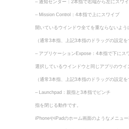
– 通知センター：2本指で右端から左にスワ
– Mission Control：4本指で上にスワイプ
開いているウインドウ全てを重ならないよう
（通常3本指、上記3本指のドラッグの設定を
– アプリケーションExpose：4本指で下にス
選択しているウインドウと同じアプリのウイ
（通常3本指、上記3本指のドラッグの設定を
– Launchpad：親指と3本指でピンチ
指を閉じる動作です。
iPhoneやiPadのホーム画面のようなメニ