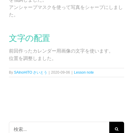
アンシャープマスクを使って写真をシャープにしまし
た。
文字の配置
前回作ったカレンダー用画像の文字を使います。
位置を調整しました。
By
SAInoHITO さいとう
|
2020-09-06
|
Lesson note
検
索