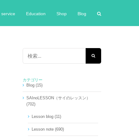
service
Education
Shop
Blog
検
索
…
カテゴリー
Blog (15)
SAInoLESSON（サイのレッスン）
(702)
Lesson blog (11)
Lesson note (690)