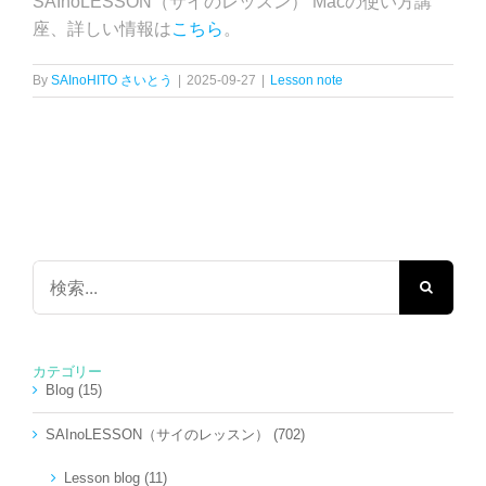
SAInoLESSON（サイのレッスン） Macの使い方講
座、詳しい情報は
こちら
。
By
SAInoHITO さいとう
|
2025-09-27
|
Lesson note
検
索
…
カテゴリー
Blog (15)
SAInoLESSON（サイのレッスン） (702)
Lesson blog (11)