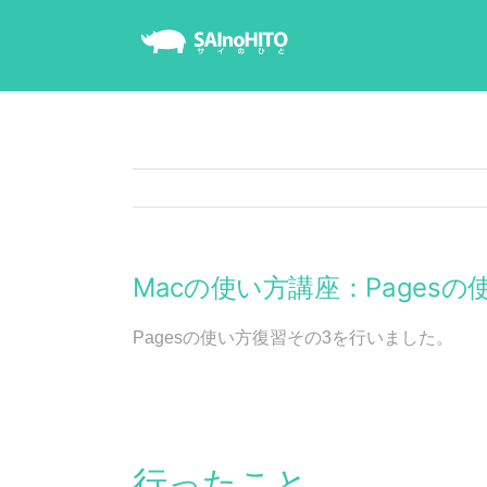
Skip
to
content
Macの使い方講座：Pages
Pagesの使い方復習その3を行いました。
行ったこと