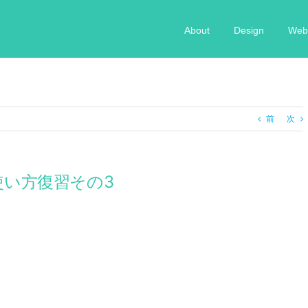
About
Design
Web 
前
次
の使い方復習その3