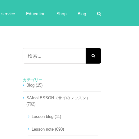
service
Education
Shop
Blog
検
索
…
カテゴリー
Blog (15)
SAInoLESSON（サイのレッスン）
(702)
Lesson blog (11)
Lesson note (690)