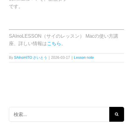
です。
SAInoLESSON（サイのレッスン） Macの使い方講
座、詳しい情報は
こちら
。
By
SAInoHITO さいとう
|
2026-03-17
|
Lesson note
検
索
…