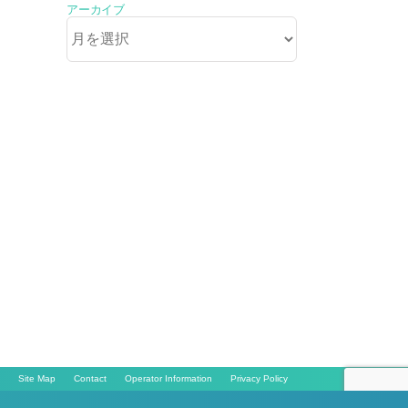
アーカイブ
ア
ー
カ
イ
ブ
Site Map
Contact
Operator Information
Privacy Policy