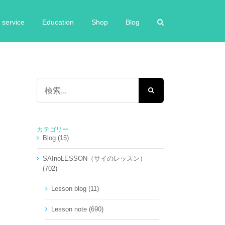
service
Education
Shop
Blog
検
索
…
カテゴリー
Blog (15)
SAInoLESSON（サイのレッスン）
(702)
Lesson blog (11)
Lesson note (690)