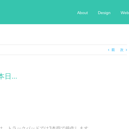
About
Design
Web 
前
次
本日…
は、トラックパッドでは3本指で操作します。