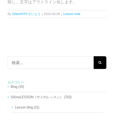
除し、文字はアウトライン化します。
By
SAInoHITO さいとう
|
2020-09-06
|
Lesson note
検
索
…
カテゴリー
Blog (15)
SAInoLESSON（サイのレッスン） (702)
Lesson blog (11)