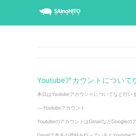
Skip
to
content
Youtubeアカウントについて
本日はYoutubeアカウントについてなど行い
— Youtubeアカウント
YoutubeのアカウントはGmailなどGoog
Gmailで本名の登録を行っているとYoutub