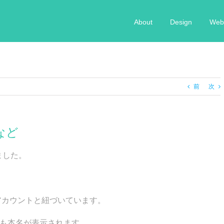
About
Design
Web 
前
次
など
ました。
leのアカウントと紐づいています。
eでも本名が表示されます。