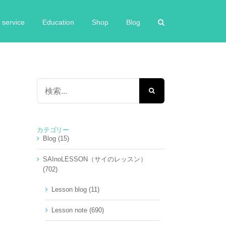
service
Education
Shop
Blog
検
索
…
カテゴリー
Blog (15)
SAInoLESSON（サイのレッスン）
(702)
Lesson blog (11)
Lesson note (690)