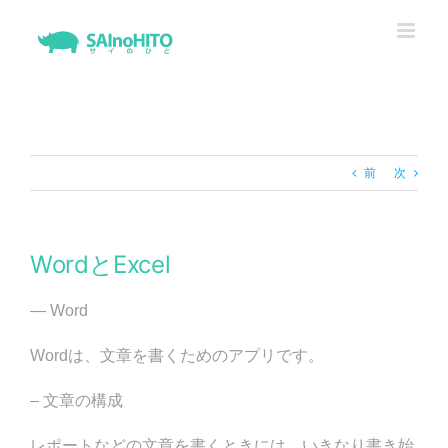
Skip
to
content
前
次
WordとExcel
— Word
Wordは、文章を書くためのアプリです。
– 文章の構成
レポートなどの文章を書くときには、いきなり書き始