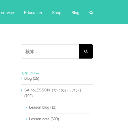
service
Education
Shop
Blog
検
索
…
カテゴリー
Blog (15)
SAInoLESSON（サイのレッスン）
(702)
Lesson blog (11)
Lesson note (690)