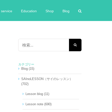
service
Education
Shop
Blog
検
索
…
カテゴリー
Blog (15)
SAInoLESSON（サイのレッスン）
(702)
Lesson blog (11)
Lesson note (690)