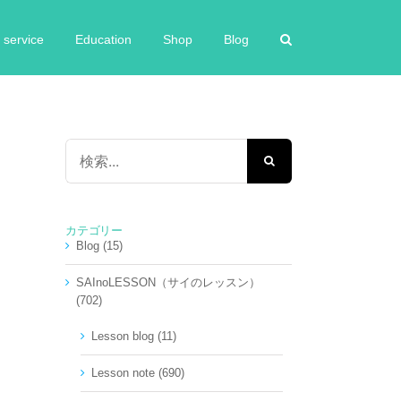
service
Education
Shop
Blog
検
索
…
カテゴリー
Blog (15)
SAInoLESSON（サイのレッスン）
(702)
Lesson blog (11)
Lesson note (690)