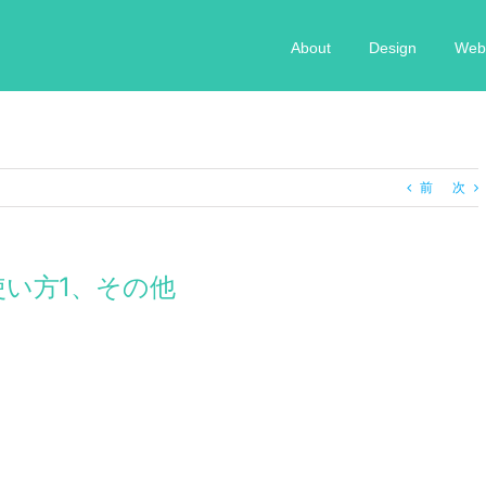
About
Design
Web 
前
次
使い方1、その他