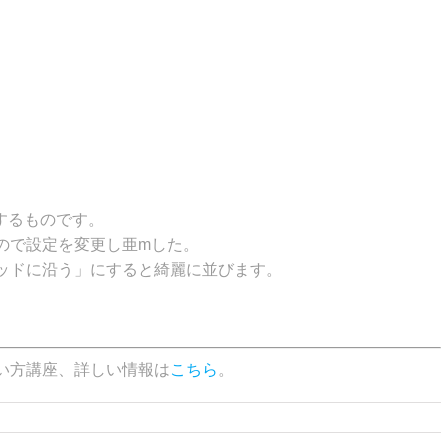
理するものです。
ので設定を変更し亜mした。
ッドに沿う」にすると綺麗に並びます。
の使い方講座、詳しい情報は
こちら
。