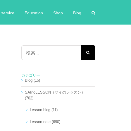
service
Education
Shop
Blog
検
索
…
カテゴリー
Blog (15)
SAInoLESSON（サイのレッスン）
(702)
Lesson blog (11)
Lesson note (690)